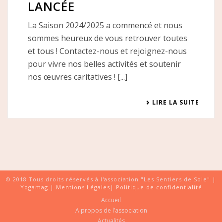
LANCÉE
La Saison 2024/2025 a commencé et nous
sommes heureux de vous retrouver toutes
et tous ! Contactez-nous et rejoignez-nous
pour vivre nos belles activités et soutenir
nos œuvres caritatives ! [...]
LIRE LA SUITE
© 2018 Tous droits réservés à l'association "Les Sentiers de Soie" |
Yogamag
|
Mentions Légales
|
Politique de confidentialité
Accueil
A propos de l’association
Actualités